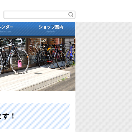
せ
自転車
カレンダー
ショップ案内
新型リッジランナーｉ6180 試
ます！