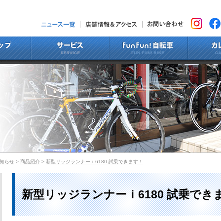
ニュース一覧
店舗情報&アクセス
お問い合わ
ラインナップ
サービス
Fun Fun!
知らせ
>
商品紹介
>
新型リッジランナーｉ6180 試乗できます！
新型リッジランナーｉ6180 試乗でき