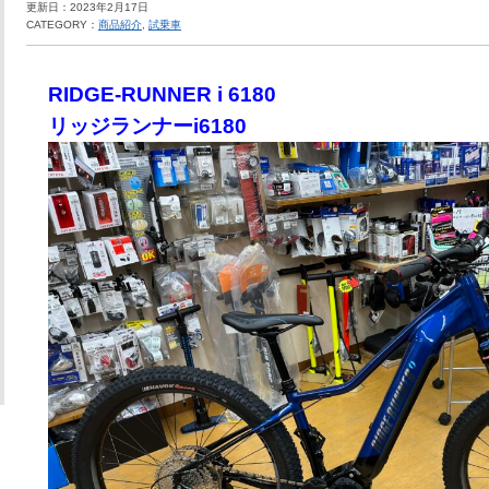
更新日：2023年2月17日
CATEGORY：
商品紹介
,
試乗車
RIDGE-RUNNER i 6180
リッジランナーi6180