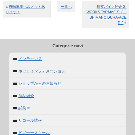
«
自転車用ヘルメットあ
一覧へ
組立バイク紹介 S-
ります！
WORKS TARMAC SL8 –
SHIMANO DURA-ACE
DI2
»
Categorie navi
メンテナンス
ホットインフォメーション
ショップからのお知らせ
商品紹介
試乗車
リコール情報
ビギナースクール