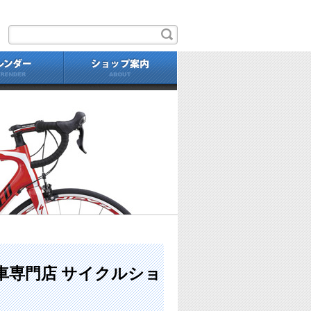
せ
自転車
カレンダー
ショップ案内
マルキン（MARUKIN) | 茨
自転車専門店 サイクルショ