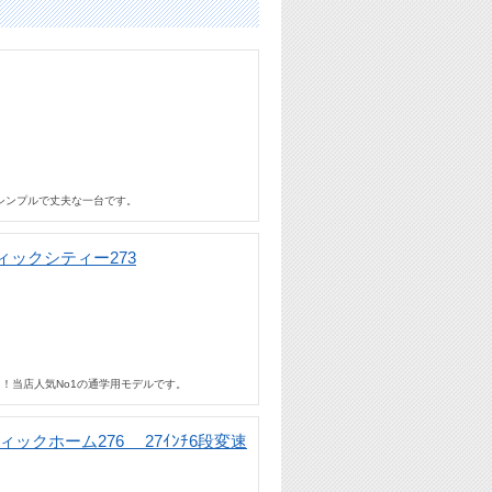
シンプルで丈夫な一台です。
ックシティー273
！当店人気No1の通学用モデルです。
ックホーム276 27ｲﾝﾁ6段変速