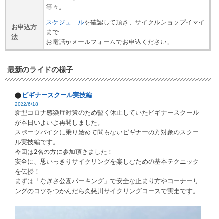
等々。
スケジュール
を確認して頂き、サイクルショップイマイ
お申込方
まで
法
お電話かメールフォームでお申込ください。
最新のライドの様子
ビギナースクール実技編
2022/6/18
新型コロナ感染症対策のため暫く休止していたビギナースクール
が本日いよいよ再開しました。
スポーツバイクに乗り始めて間もないビギナーの方対象のスクー
ル実技編です。
今回は2名の方に参加頂きました！
安全に、思いっきりサイクリングを楽しむための基本テクニック
を伝授！
まずは「なぎさ公園パーキング」で安全な止まり方やコーナーリ
ングのコツをつかんだら久慈川サイクリングコースで実走です。