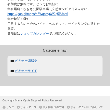
参加費は無料です
。どうぞお気軽に！
集合場所：な
ぎさ公園駐車場（久慈サンピア日
立向かい）
https://go
o.gl/maps/s5Wqa
hy6W2q5PJbo6
集合時
間：9時
用意するもの自分のバイ
ク、ヘルメット、サイクリングに
適した
服装。
参加日は
ショップカレンダー
でご確認ください。
Categorie navi
ビギナー講習会
ビギナーライド
Copyright © Imai Cycle Shop, All Rights Reserved.
リンク
サイトマップ
個人情報保護方針
サイトのご利用にあたって