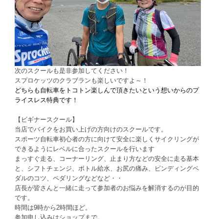
次のスクールも是非参加してください！
スプロケッツのクラブランも楽しいですよ～！
どちらも自転車をトコトン楽しんで頂きたいという想いからの
プ
ライスレス特典です！
【ビギナースクール】
当店でバイクを
お買い上げの方向けのスクールで
す。
スポーツ自転車初心者の方に
向けて安全に楽しくサイクリング
が
できるようにレベルに合ったス
クールを行います
まっすぐ走る、
コーナーリング、止まり方などの
安全に走る基本
と、シフトチェン
ジ、ボトル給水、お尻の痛み、ビ
ンディングペ
ダルのコツ、ペダリ
ングなどなど・・
店長が皆さんと
一緒に走って参加者のお悩みを解
消するのが目的
です。
時間は9時
から2時間ほど。
参加申し込みは
ショップまで。