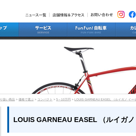
ニュース一覧
店舗情報&アクセス
お問い合わ
ラインナップ
サービス
Fun Fun!
り扱い商品
>
価格で選ぶ
>
コンパクト
>
5～10万円
>
LOUIS GARNEAU EASEL （ルイガノ イ
LOUIS GARNEAU EASEL （ルイ