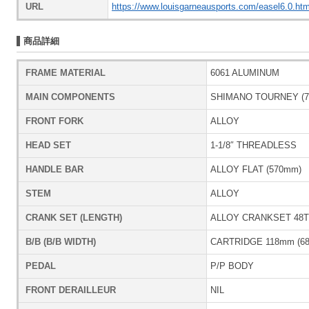
URL
https://www.louisgarneausports.com/easel6.0.htm
商品詳細
FRAME MATERIAL
6061 ALUMINUM
MAIN COMPONENTS
SHIMANO TOURNEY (7
FRONT FORK
ALLOY
HEAD SET
1-1/8″ THREADLESS
HANDLE BAR
ALLOY FLAT (570mm)
STEM
ALLOY
CRANK SET (LENGTH)
ALLOY CRANKSET 48T
B/B (B/B WIDTH)
CARTRIDGE 118mm (6
PEDAL
P/P BODY
FRONT DERAILLEUR
NIL