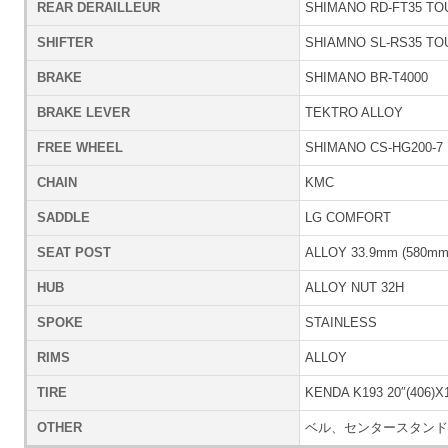
REAR DERAILLEUR
SHIMANO RD-FT35 TO
SHIFTER
SHIAMNO SL-RS35 T
BRAKE
SHIMANO BR-T4000
BRAKE LEVER
TEKTRO ALLOY
FREE WHEEL
SHIMANO CS-HG200-7 
CHAIN
KMC
SADDLE
LG COMFORT
SEAT POST
ALLOY 33.9mm (580mm
HUB
ALLOY NUT 32H
SPOKE
STAINLESS
RIMS
ALLOY
TIRE
KENDA K193 20″(406)X1
OTHER
ベル、センタースタンド