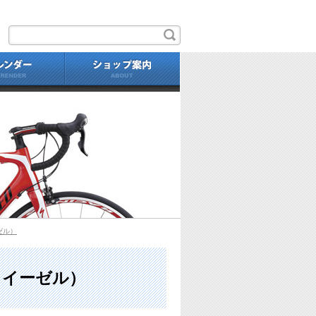
せ
自転車
カレンダー
ショップ案内
LOUIS GARNEAU EASE
ーゼル）
ガノ イーゼル）