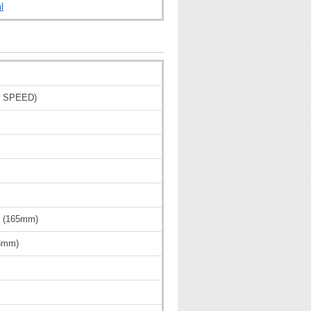
l
 SPEED)
 (165mm)
8mm)