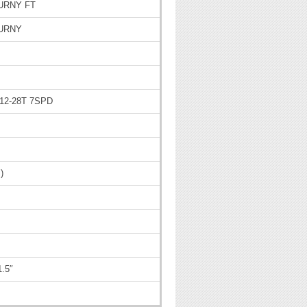
URNY FT
OURNY
12-28T 7SPD
)
.5″