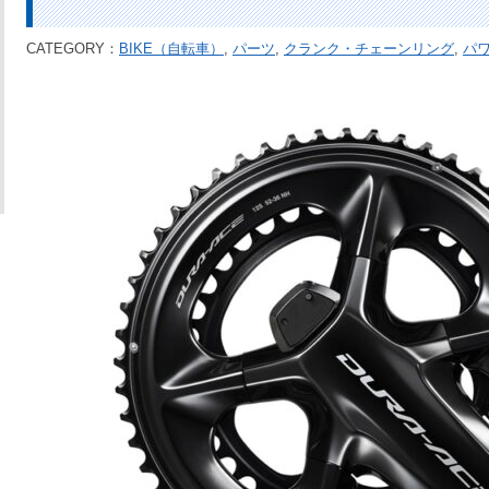
CATEGORY：
BIKE（自転車）
,
パーツ
,
クランク・チェーンリング
,
パ