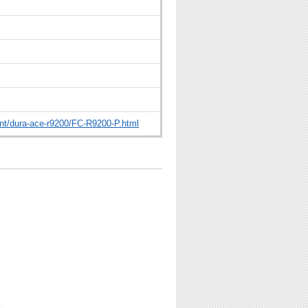
nt/dura-ace-r9200/FC-R9200-P.html