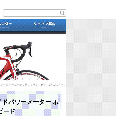
せ
自転車
カレンダー
ショップ案内
FC-R9200-P DURA-AC
パワーメーター ホローテック II クランクセット 2×12スピード
ルサイドパワーメーター ホ
スピード