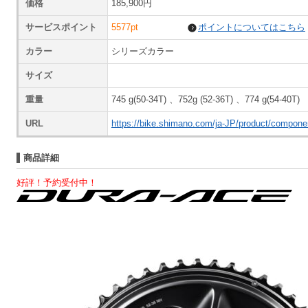
価格
185,900円
サービスポイント
5577pt
ポイントについてはこちら
カラー
シリーズカラー
サイズ
重量
745 g(50-34T) 、752g (52-36T) 、774 g(54-40T)
URL
https://bike.shimano.com/ja-JP/product/compone
商品詳細
好評！予約受付中！