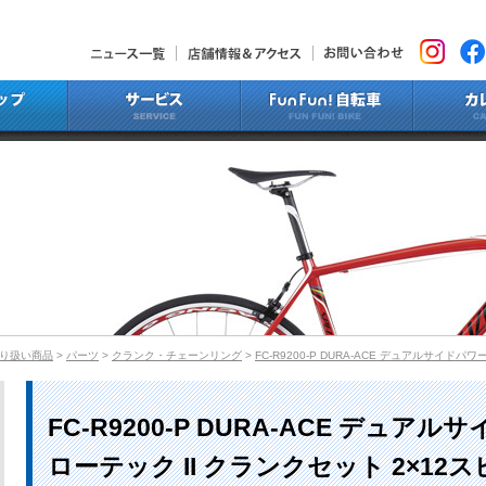
ニュース一覧
店舗情報&アクセス
お問い合わ
ラインナップ
サービス
Fun Fun!
り扱い商品
>
パーツ
>
クランク・チェーンリング
>
FC-R9200-P DURA-ACE デュアルサイド
FC-R9200-P DURA-ACE デュア
ローテック II クランクセット 2×12